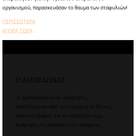
οργανισμού, παρασκευάσαν το θαυμα των σταφυλιών!
ΠΕΡΙΣΣΟΤΕΡΑ
ΑΓΟΡΑ ΤΩΡΑ
Ο ΑΜΠΕΛΩΝΑΣ
Οι Αμπελώνες είναι ιδιόκτητοι,
αποτελούνται από τρία τεμάχια σε θέσεις,
όπου το έδαφος και το υψόμετρο έχει
διαφορές στη σύσταση του εδάφους.