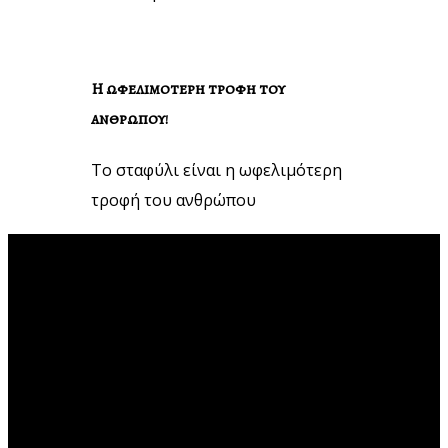
Η ωφελιμοτερη τροφη του
ανθρωπου!
Το σταφύλι είναι η ωφελιμότερη
τροφή του ανθρώπου
Διευθυνση
25 ης Μαρτίου 1
Σκοτεινή Αργολίδος
ΤΚ 20500
Τηλεφωνα