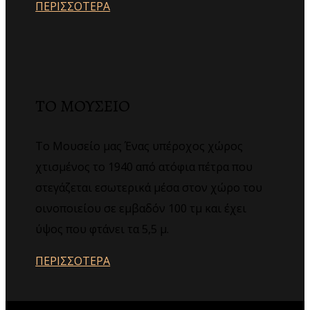
ΠΕΡΙΣΣΟΤΕΡΑ
ΤΟ ΜΟΥΣΕΙΟ
Το Μουσείο μας Ένας υπέροχος χώρος
χτισμένος το 1940 από ατόφια πέτρα που
στεγάζεται εσωτερικά μέσα στον χώρο του
οινοποιείου σε εμβαδόν 100 τμ και έχει
ύψος που φτάνει τα 5,5 μ.
ΠΕΡΙΣΣΟΤΕΡΑ