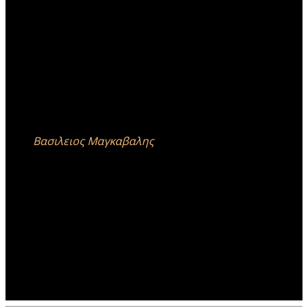
Γιατι κρασι.... ισως η πρωτη ερωτηση...
Βασιλειος Μαγκαβαλης