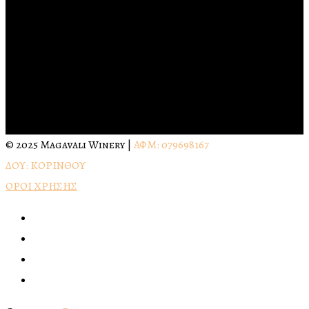
Κινητό: +306946403611
Fax: +302751073146
Emails
info@magavaliwinery.gr
magavalisbill@gmail.com
© 2025 Magavali Winery |
ΑΦΜ: 079698167
ΔΟΥ: ΚΟΡΙΝΘΟΥ
ΟΡΟΙ ΧΡΗΣΗΣ